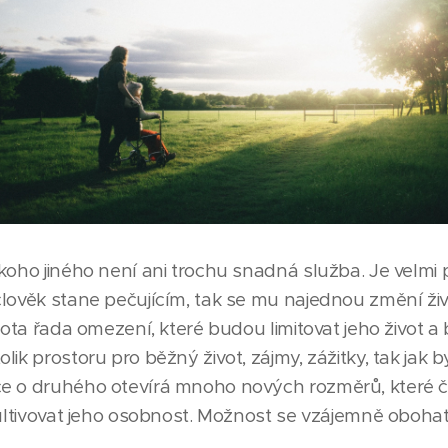
koho jiného není ani trochu snadná služba. Je velmi p
lověk stane pečujícím, tak se mu najednou změní živ
ivota řada omezení, které budou limitovat jeho život 
ik prostoru pro běžný život, zájmy, zážitky, tak jak b
e o druhého otevírá mnoho nových rozměrů, které 
kultivovat jeho osobnost. Možnost se vzájemně obohati