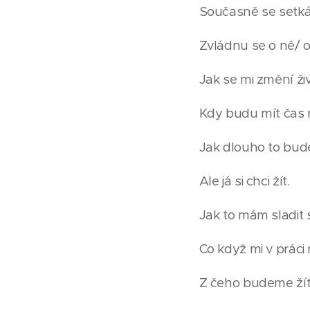
Současně se setká
Zvládnu se o ně/ o
Jak se mi změní ži
Kdy budu mít čas 
Jak dlouho to bude
Ale já si chci žít.
Jak to mám sladit 
Co když mi v práci
Z čeho budeme ží