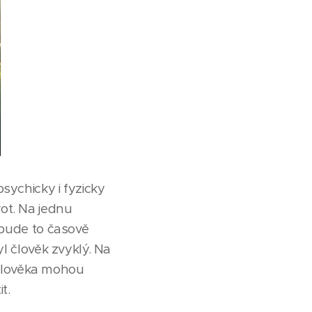
sychicky i fyzicky
ot. Na jednu
a bude to časově
yl člověk zvyklý. Na
člověka mohou
t.