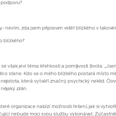
í podporu?
- nevím, zda jsem připraven vidět blízkého v takové
 o blízkého?
 však jeví téma křehkosti a pomíjivosti života. ,,Jsem
co stane. Kdo se o mého blízkého postará místo mě
 nejistota, která vytváří značný psychický neklid. Člo
 nějaký plán.
eré organizace nabízí možnosti řešení, jak si vytvoř
ující nebude moci svou službu vykonávat. Zúčastnili