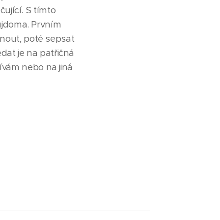
jící. S tímto
ujdoma. Prvním
tnout, poté sepsat
at je na patřičná
žívám nebo na jiná