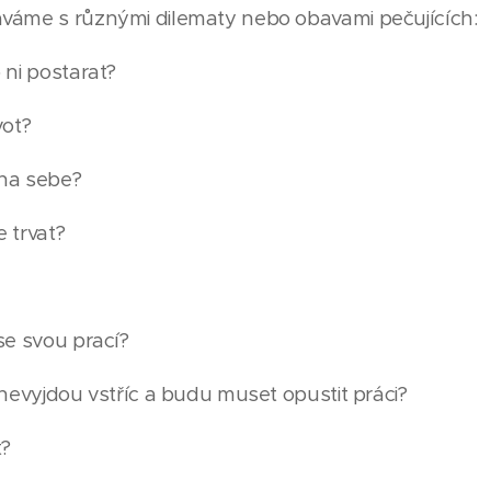
váme s různými dilematy nebo obavami pečujících:
 ni postarat?
vot?
na sebe?
 trvat?
se svou prací?
 nevyjdou vstříc a budu muset opustit práci?
t?