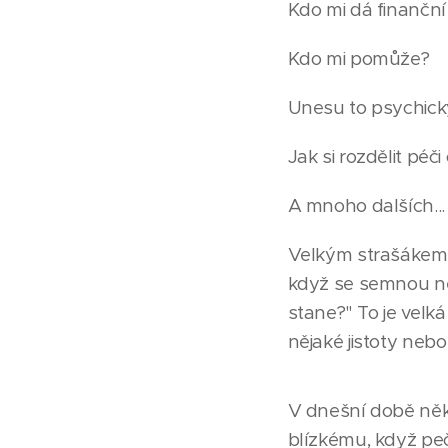
Kdo mi dá finančn
Kdo mi pomůže?
Unesu to psychicky
Jak si rozdělit péči
A mnoho dalších...
Velkým strašákem se
když se semnou ně
stane?" To je velká
nějaké jistoty nebo
V dnešní době někt
blízkému, když peč