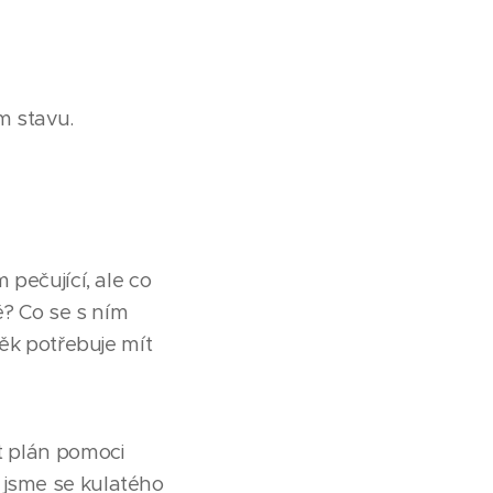
m stavu.
 pečující, ale co
? Co se s ním
věk potřebuje mít
it plán pomoci
 jsme se kulatého