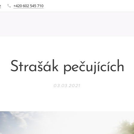
z
+420 602 545 710
Strašák pečujících
03.03.2021