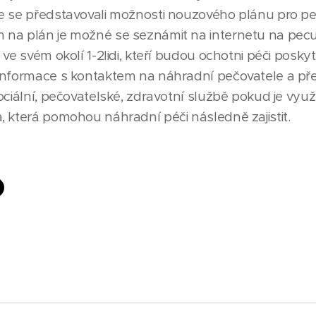
 se představovali možnosti nouzového plánu pro peču
na plán je možné se seznámit na internetu na pec
ve svém okolí 1-2lidi, kteří budou ochotni péči posky
informace s kontaktem na náhradní pečovatele a před
ociální, pečovatelské, zdravotní službě pokud je vyu
 která pomohou náhradní péči následně zajistit.