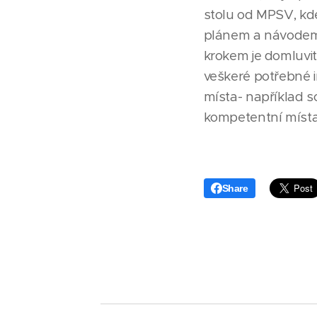
stolu od MPSV, kde
plánem a návodem 
krokem je domluvit 
veškeré potřebné 
místa- například s
kompetentní místa,
Share