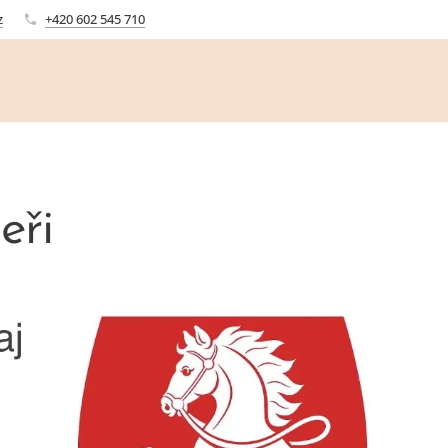
z
+420 602 545 710
eři