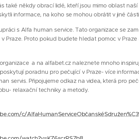
 také někdy obrací lidé, kteří jsou mimo oblast naší
ytli informace, na koho se mohou obrátit v jiné části
upráci s Alfa human service. Tato organizace se za
 v Praze. Proto pokud budete hledat pomoc v Praze a
organizace a na alfabet.cz naleznete mnoho inspiruj
 poskytují poradnu pro pečující v Praze- více informa
n servis. Připojujeme odkaz na videa, která pro pečuj
bu- relaxační techniky a metody.
tube.com/c/AlfaHumanServiceObčanskéSdružen%C
ube.com/watch?v=KZ6scrRS7b8