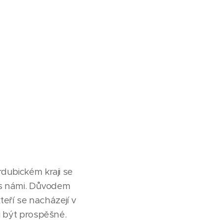
rdubickém kraji se
í s námi. Důvodem
teří se nacházejí v
i být prospěšné.