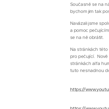
Současně se na nás
bychom jim tak posk
Navázali jsme spol
a pomoc pečujícím
se na ně obrátit.
Na stránkách této 
pro pečující. Nově
stránkách alfa huma
tuto nesnadnou do
https://www.you
https://www.yout