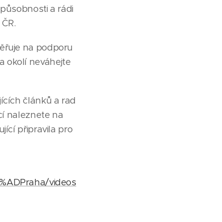
 působnosti a rádi
 ČR.
měřuje na podporu
 okolí neváhejte
ících článků a rad
cí naleznete na
ící připravila pro
3%ADPraha/videos