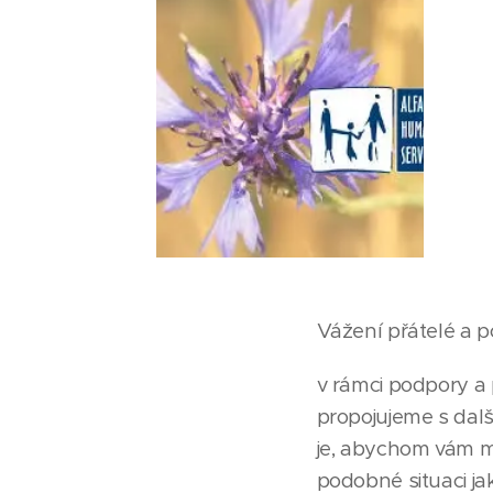
Vážení přátelé a p
v rámci podpory a 
propojujeme s dalš
je, abychom vám moh
podobné situaci ja