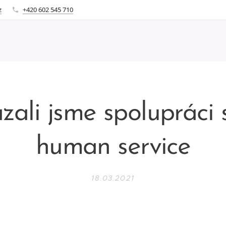
z
+420 602 545 710
ali jsme spolupráci 
human service
18.03.2021