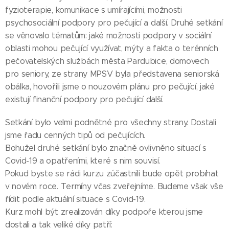
fyzioterapie, komunikace s umírajícími, možnosti
psychosociální podpory pro pečující a další. Druhé setkání
se věnovalo tématům: jaké možnosti podpory v sociální
oblasti mohou pečující využívat, mýty a fakta o terénních
pečovatelských službách města Pardubice, domovech
pro seniory, ze strany MPSV byla představena seniorská
obálka, hovořili jsme o nouzovém plánu pro pečující, jaké
existují finanční podpory pro pečující další.
Setkání bylo velmi podnětné pro všechny strany. Dostali
jsme řadu cenných tipů od pečujících.
Bohužel druhé setkání bylo značně ovlivněno situací s
Covid-19 a opatřeními, které s nim souvisí.
Pokud byste se rádi kurzu zúčastnili bude opět probíhat
v novém roce. Termíny včas zveřejníme. Budeme však vše
řídit podle aktuální situace s Covid-19.
Kurz mohl být zrealizován díky podpoře kterou jsme
dostali a tak veliké díky patří: