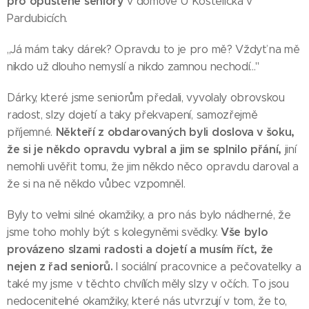
pro opuštěné seniory
v domově U Kostelíčka v
Pardubicích.
,,Já mám taky dárek? Opravdu to je pro mě? Vždyť na mě
nikdo už dlouho nemyslí a nikdo zamnou nechodí..."
Dárky, které jsme seniorům předali, vyvolaly obrovskou
radost, slzy dojetí a taky překvapení, samozřejmě
Někteří z obdarovaných byli doslova v šoku,
příjemné.
že si je někdo opravdu vybral a jim se splnilo přání,
jiní
nemohli uvěřit tomu, že jim někdo něco opravdu daroval a
že si na ně někdo vůbec vzpomněl.
Byly to velmi silné okamžiky, a pro nás bylo nádherné, že
Vše bylo
jsme toho mohly být s kolegyněmi svědky.
provázeno slzami radosti a dojetí a musím říct, že
nejen z řad seniorů.
I sociální pracovnice a pečovatelky a
také my jsme v těchto chvílích měly slzy v očích. To jsou
nedocenitelné okamžiky, které nás utvrzují v tom, že to,