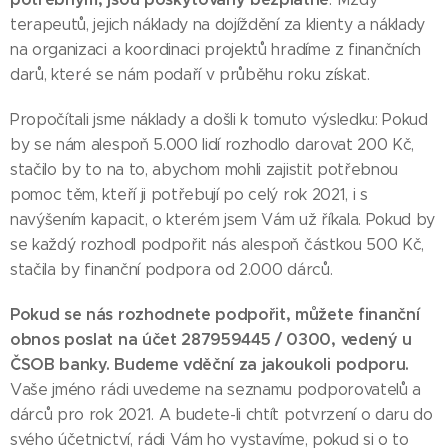
terapeutů, jejich náklady na dojíždění za klienty a náklady
na organizaci a koordinaci projektů hradíme z finančních
darů, které se nám podaří v průběhu roku získat.
Propočítali jsme náklady a došli k tomuto výsledku: Pokud
by se nám alespoň 5.000 lidí rozhodlo darovat 200 Kč,
stačilo by to na to, abychom mohli zajistit potřebnou
pomoc těm, kteří ji potřebují po celý rok 2021, i s
navýšením kapacit, o kterém jsem Vám už říkala. Pokud by
se každý rozhodl podpořit nás alespoň částkou 500 Kč,
stačila by finanční podpora od 2.000 dárců.
Pokud se nás rozhodnete podpořit, můžete finanční
obnos poslat na účet 287959445 / 0300, vedený u
ČSOB banky. Budeme vděční za jakoukoli podporu.
Vaše jméno rádi uvedeme na seznamu podporovatelů a
dárců pro rok 2021. A budete-li chtít potvrzení o daru do
svého účetnictví, rádi Vám ho vystavíme, pokud si o to