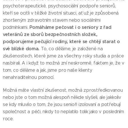
psychoterapeutické, psychosociální podpoře seniorů,
kteří se ocitli v těžké životní situaci, ať už je způsobená
zhoršeným zdravotním stavem nebo sociálními
Pomáháme pečovat i o seniory z řad
podmínkami.
veteránů ze sborů bezpečnostních složek,
podporujeme pečující rodiny, které se chtějí starat o
své
blízké
doma.
To, co děláme, je založené na
zkušenostech, které jsme za všechny roky studia a práce
nasbírali. A i když to možná zní neskromně, faktem je, že v
tom, co děláme a jak, jsme pro naše klienty
nenahraditelnou pomocí.
Možná máte vlastní zkušenost, možná zprostředkovanou
nebo jste o tom možná alespoň někde slyšeli, ale jakkoliv
se kdy mluvilo o tom, že jsou senioři izolovaní a potřebují
společnost a péči, nikdy to neplatilo tolik jako v posledním
roce.