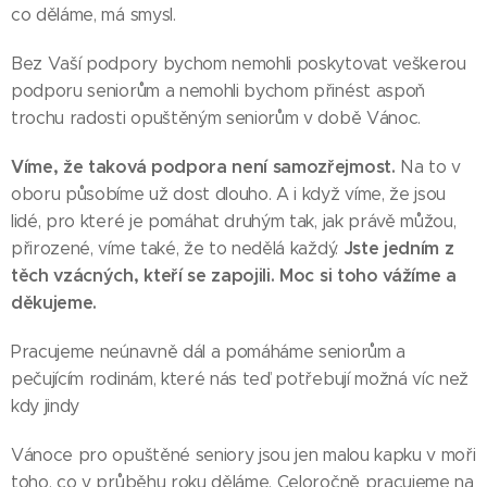
co děláme, má smysl.
Bez Vaší podpory bychom nemohli poskytovat veškerou
podporu seniorům a nemohli bychom přinést aspoň
trochu radosti opuštěným seniorům v době Vánoc.
Víme, že taková podpora není samozřejmost.
Na to v
oboru působíme už dost dlouho. A i když víme, že jsou
lidé, pro které je pomáhat druhým tak, jak právě můžou,
Jste jedním z
přirozené, víme také, že to nedělá každý.
těch vzácných, kteří se zapojili. Moc si toho vážíme a
děkujeme.
Pracujeme neúnavně dál a pomáháme seniorům a
pečujícím rodinám, které nás teď potřebují možná víc než
kdy jindy
Vánoce pro opuštěné seniory jsou jen malou kapku v moři
toho, co v průběhu roku děláme. Celoročně pracujeme na