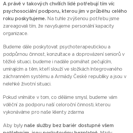
A právě v takových chvílích lidé potřebují tím víc
psychosociální podporu, kterou jim v průběhu celého
roku poskytujeme.
Na tuhle zvýšenou potřebu jsme
zareagovali tím, že navyšujeme personální kapacity
organizace.
Budeme dále poskytovat psychoterapeutickou a
podpůrnou činnost, konzultace a doprovázení seniorů v
těžké situaci, budeme i nadále pomáhat pečujícím,
umírajícím a těm, kteří slouží ve složkách Integrovaného
záchranném systému a Armády České republiky a jsou v
nelehké životní situaci.
Pokud vnímáte v tom, co děláme smysl, budeme vám
vděční za podporu naší celoroční činnosti, kterou
vykonáváme pro naše klienty zdarma
naše služby bez bariér dostupné všem
Aby byly
potřebným, jsou poskytovány bezplatně
. Mzdy