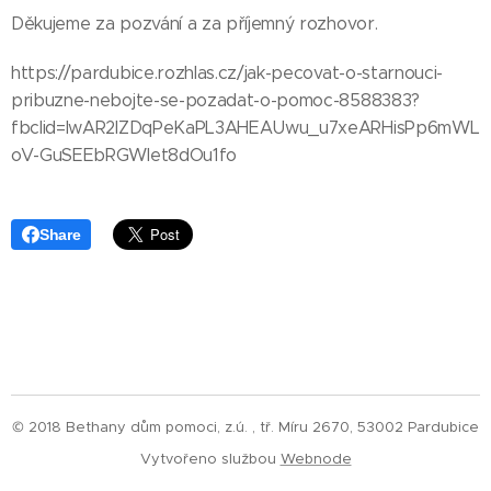
Děkujeme za pozvání a za příjemný rozhovor.
https://pardubice.rozhlas.cz/jak-pecovat-o-starnouci-
pribuzne-nebojte-se-pozadat-o-pomoc-8588383?
fbclid=IwAR2IZDqPeKaPL3AHEAUwu_u7xeARHisPp6mWL
oV-GuSEEbRGWlet8dOu1fo
Share
© 2018 Bethany dům pomoci, z.ú. , tř. Míru 2670, 53002 Pardubice
Vytvořeno službou
Webnode