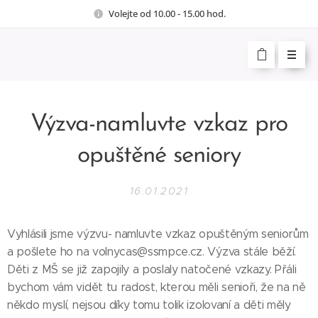
Volejte od 10.00 - 15.00 hod.
Výzva-namluvte vzkaz pro
opuštěné seniory
16.01.2021
Vyhlásili jsme výzvu- namluvte vzkaz opuštěným seniorům
a pošlete ho na volnycas@ssmpce.cz. Výzva stále běží.
Děti z MŠ se již zapojily a poslaly natočené vzkazy. Přáli
bychom vám vidět tu radost, kterou měli senioři, že na ně
někdo myslí, nejsou díky tomu tolik izolovaní a děti měly